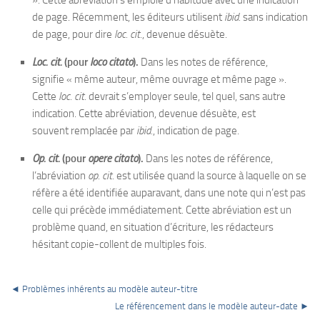
». Cette abréviation s’emploie d’habitude avec une indication
de page. Récemment, les éditeurs utilisent
ibid.
sans indication
de page, pour dire
loc. cit.
, devenue désuète.
Loc. cit.
(pour
loco citato
).
Dans les notes de référence,
signifie « même auteur, même ouvrage et même page ».
Cette
loc. cit.
devrait s’employer seule, tel quel, sans autre
indication. Cette abréviation, devenue désuète, est
souvent remplacée par
ibid.
, indication de page.
Op. cit.
(pour
opere citato
).
Dans les notes de référence,
l’abréviation
op. cit.
est utilisée quand la source à laquelle on se
réfère a été identifiée auparavant, dans une note qui n’est pas
celle qui précède immédiatement. Cette abréviation est un
problème quand, en situation d’écriture, les rédacteurs
hésitant copie-collent de multiples fois.
◄ Problèmes inhérents au modèle auteur-titre
Le référencement dans le modèle auteur-date ►