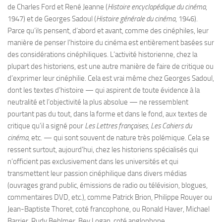
de Charles Ford et René Jeanne (
Histoire encyclopédique du cinéma
,
1947) et de Georges Sadoul (
Histoire générale du cinéma
, 1946).
Parce qu’ils pensent, d’abord et avant, comme des cinéphiles, leur
manière de penser l’histoire du cinéma est entièrement basées sur
des considérations cinéphiliques. L’activité historienne, chez la
plupart des historiens, est une autre manière de faire de critique ou
d’exprimer leur cinéphilie. Cela est vrai même chez Georges Sadoul,
dont les textes d’histoire — qui aspirent de toute évidence à la
neutralité et l’objectivité la plus absolue — ne ressemblent
pourtant pas du tout, dans la forme et dans le fond, aux textes de
critique qu’il a signé pour
Les Lettres françaises
,
Les Cahiers du
cinéma
, etc. — qui sont souvent de nature très polémique. Cela se
ressent surtout, aujourd’hui, chez les historiens spécialisés qui
n’officient pas exclusivement dans les universités et qui
transmettent leur passion cinéphilique dans divers médias
(ouvrages grand public, émissions de radio ou télévision, blogues,
commentaires DVD, etc.), comme Patrick Brion, Philippe Rouyer ou
Jean-Baptiste Thoret, coté francophone, ou Ronald Haver, Michael
Barrier, Rudy Behlmer, Bey Logan, coté anglophone.