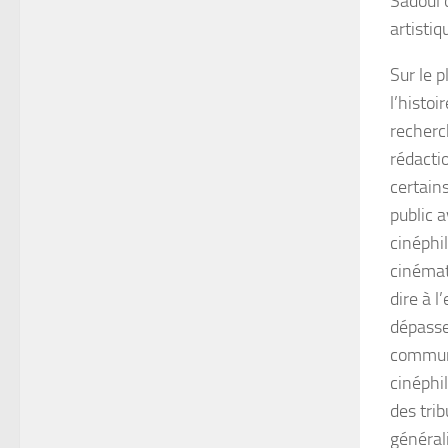
Sadoul 
artistiq
Sur le p
l’histoi
recherch
rédacti
certain
public 
cinéphil
cinémato
dire à 
dépassen
communi
cinéphi
des tri
générali