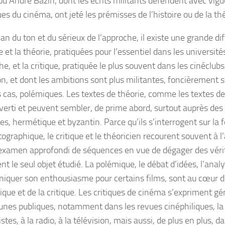
ou André Bazin, dont les écrits militants défendent avec vigu
ues du cinéma, ont jeté les prémisses de l’histoire ou de la t
lan du ton et du sérieux de l’approche, il existe une grande d
re et la théorie, pratiquées pour l’essentiel dans les université
e, et la critique, pratiquée le plus souvent dans les cinéclubs 
on, et dont les ambitions sont plus militantes, foncièrement s
s cas, polémiques. Les textes de théorie, comme les textes de 
averti et peuvent sembler, de prime abord, surtout auprès des
es, hermétique et byzantin. Parce qu’ils s’interrogent sur la
graphique, le critique et le théoricien recourent souvent à l
l’examen approfondi de séquences en vue de dégager des véri
t le seul objet étudié. La polémique, le débat d’idées, l’analy
quer son enthousiasme pour certains films, sont au cœur de 
lique et de la critique. Les critiques de cinéma s’expriment 
bunes publiques, notamment dans les revues cinéphiliques, la
stes, à la radio, à la télévision, mais aussi, de plus en plus, 