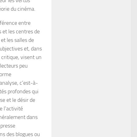
eur les vertus
héorie du cinéma.
ifférence entre
s et les centres de
et les salles de
ubjectives et, dans
critique, visent un
 lecteurs peu
 forme
’analyse, c’est-à-
tés profondes qui
se et le désir de
l’activité
généralement dans
 presse
dans des blogues ou