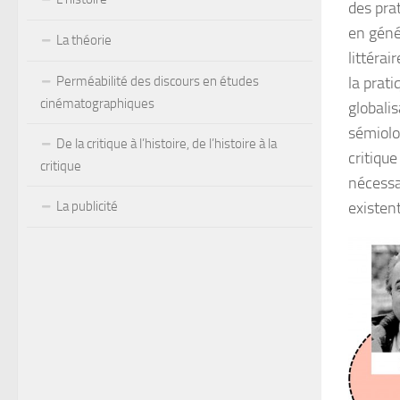
des pra
en génér
La théorie
littérai
Perméabilité des discours en études
la prati
cinématographiques
globali
sémiolog
De la critique à l’histoire, de l’histoire à la
critique
critique
nécessa
La publicité
existen