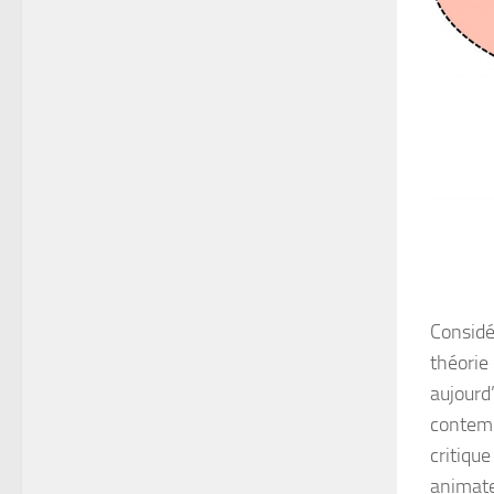
Considér
théorie 
aujourd
contemp
critique
animate