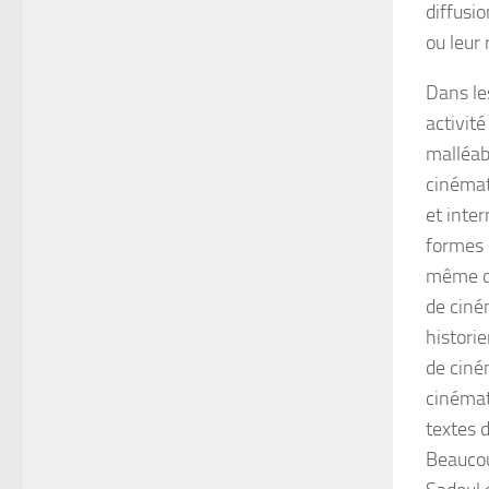
diffusio
ou leur 
Dans les
activité
malléab
cinémat
et inte
formes d
même da
de ciné
histori
de ciné
cinémato
textes d
Beaucou