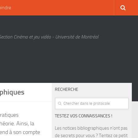
oindre
Section Cinéma et jeu vidéo - Université de Montréal
RECHERCHE
aphiques
pratiques
TESTEZ VOS CONNAISSANCES !
théorie. Ainsi, la
Les notices bibliographiques n’ont pas
eprend à son compte
de secrets pour vous ? Tentez ce petit