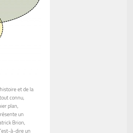
istoire et de la
rtout connu,
ier plan,
présente un
atrick Brion,
c’est-à-dire un