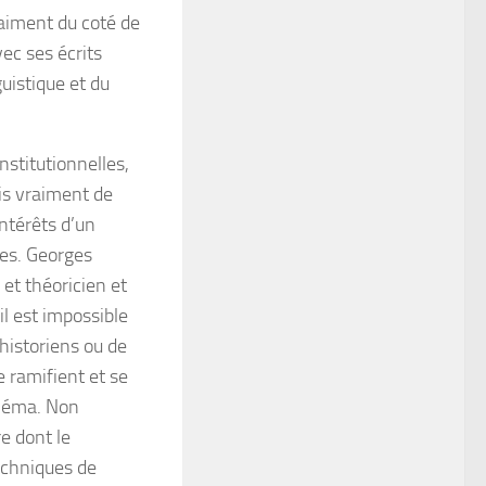
raiment du coté de
vec ses écrits
uistique et du
nstitutionnelles,
is vraiment de
intérêts d’un
ues. Georges
n et théoricien et
il est impossible
’historiens ou de
e ramifient et se
inéma. Non
e dont le
echniques de