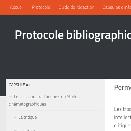
Accueil
Protocole
Guide de rédaction
Capsules d’inf
Protocole bibliographi
CAPSULE #1
Permé
Les discours traditionnels en études
cinématographiques
Les tro
intellec
La critique
critique
L’histoire