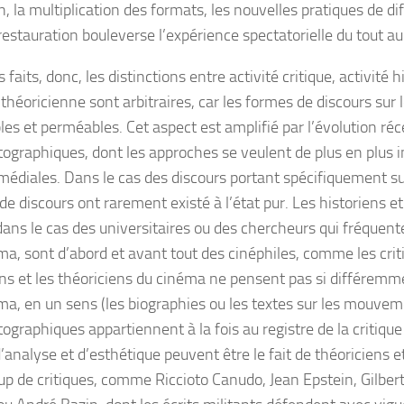
n, la multiplication des formats, les nouvelles pratiques de di
restauration bouleverse l’expérience spectatorielle du tout au
 faits, donc, les distinctions entre activité critique, activité 
 théoricienne sont arbitraires, car les formes de discours sur
les et perméables. Cet aspect est amplifié par l’évolution ré
ographiques, dont les approches se veulent de plus en plus in
rmédiales. Dans le cas des discours portant spécifiquement su
e discours ont rarement existé à l’état pur. Les historiens et
ns le cas des universitaires ou des chercheurs qui fréquente
ma, sont d’abord et avant tout des cinéphiles, comme les crit
ens et les théoriciens du cinéma ne pensent pas si différemme
ma, en un sens (les biographies ou les textes sur les mouvem
graphiques appartiennent à la fois au registre de la critique e
’analyse et d’esthétique peuvent être le fait de théoriciens et 
p de critiques, comme Riccioto Canudo, Jean Epstein, Gilber