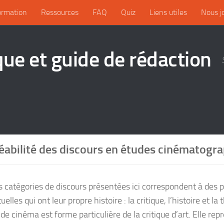
ormation
Ressources
FAQ
Quiz
Liens utiles
Nous j
que et guide de rédaction
abilité des discours en études cinématogr
is catégories de discours présentées ici correspondent à des 
tuelles qui ont leur propre histoire : la critique, l’histoire et la 
 de cinéma est forme particulière de la critique d’art. Elle r