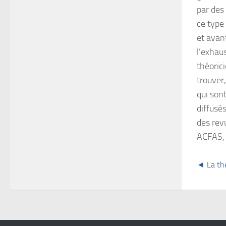
par des
ce type 
et avant
l’exhaus
théorici
trouver
qui sont
diffusés
des rev
ACFAS, 
◄ La thé