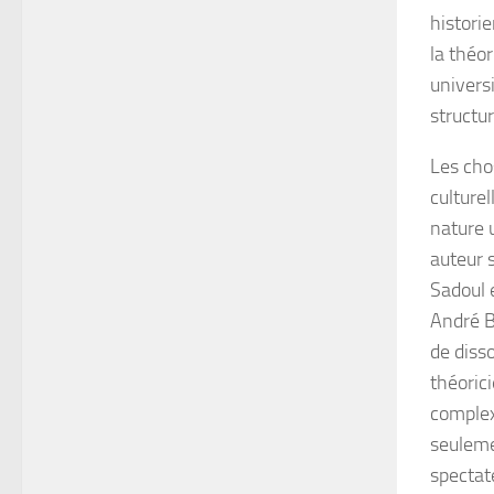
historie
la théor
univers
structur
Les cho
culture
nature u
auteur 
Sadoul e
André Ba
de disso
théoric
complex
seuleme
spectat