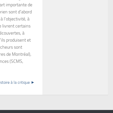
part importante de
orien sont d’abord
 l’objectivité, à
e livrent certains
découvertes, à
ils produisent et
ercheurs sont
ires de Montréal),
rences (SCMS,
histoire à la critique ►