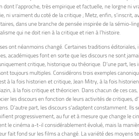
n dont l’approche, très empirique et factuelle, ne lorgne ni v
ie, ni vraiment du coté de la critique ; Metz, enfin, s’inscrit, a
itaires, dans une branche de pensée inspirée de la sémio-ling
alisme qui ne doit rien à la critique et rien à l’histoire.
ses ont néanmoins changé. Certaines traditions éditoriales, i
lles, académiques font en sorte que les discours ne sont jama
niquement critique, historique ou théorique. D’une part, les 
sont toujours multiples. Considérons trois exemples canoniq
st à la fois historien et critique, Jean Mitry, à la fois historie
zin, à la fois critique et théoricien. Dans chacun de ces cas, 
cier les discours en fonction de leurs activités de critiques, d
iens. D’autre part, les discours s’adaptent constamment. Ils s
ifient progressivement, au fur et à mesure que change le c
nt le cinéma a-t-il considérablement évolué, mais la manièr
eur fait fond sur les films a changé. La variété des moyens t