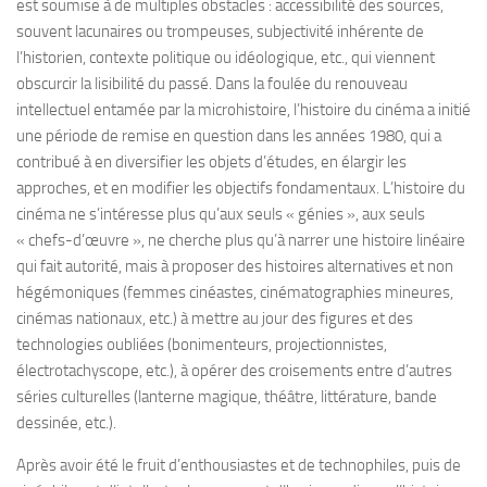
est soumise à de multiples obstacles : accessibilité des sources,
souvent lacunaires ou trompeuses, subjectivité inhérente de
l’historien, contexte politique ou idéologique, etc., qui viennent
obscurcir la lisibilité du passé. Dans la foulée du renouveau
intellectuel entamée par la microhistoire, l’histoire du cinéma a initié
une période de remise en question dans les années 1980, qui a
contribué à en diversifier les objets d’études, en élargir les
approches, et en modifier les objectifs fondamentaux. L’histoire du
cinéma ne s’intéresse plus qu’aux seuls « génies », aux seuls
« chefs-d’œuvre », ne cherche plus qu’à narrer une histoire linéaire
qui fait autorité, mais à proposer des histoires alternatives et non
hégémoniques (femmes cinéastes, cinématographies mineures,
cinémas nationaux, etc.) à mettre au jour des figures et des
technologies oubliées (bonimenteurs, projectionnistes,
électrotachyscope, etc.), à opérer des croisements entre d’autres
séries culturelles (lanterne magique, théâtre, littérature, bande
dessinée, etc.).
Après avoir été le fruit d’enthousiastes et de technophiles, puis de