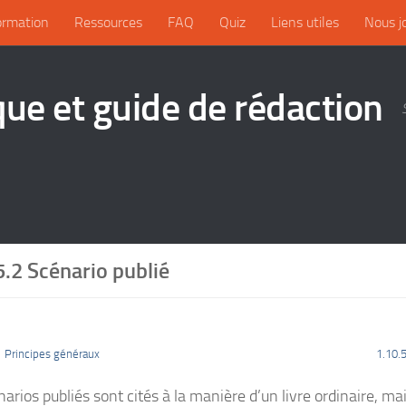
ormation
Ressources
FAQ
Quiz
Liens utiles
Nous j
que et guide de rédaction
5.2 Scénario publié
1 Principes généraux
1.10.
arios publiés sont cités à la manière d’un livre ordinaire, mai