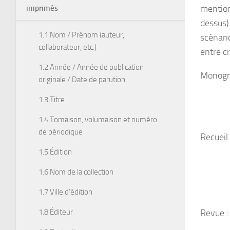
mention 
imprimés
dessus).
1.1 Nom / Prénom (auteur,
scénario
collaborateur, etc.)
entre c
1.2 Année / Année de publication
Monogra
originale / Date de parution
1.3 Titre
1.4 Tomaison, volumaison et numéro
de périodique
Recueil 
1.5 Édition
1.6 Nom de la collection
1.7 Ville d’édition
1.8 Éditeur
Revue :