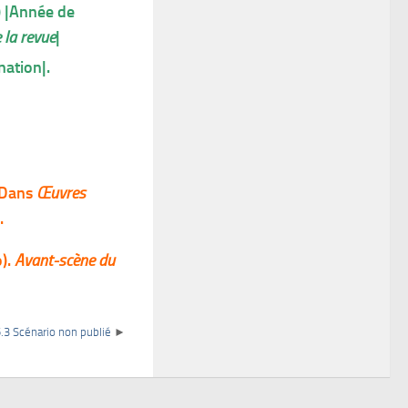
) |Année de
la revue
|
nation|.
 Dans
Œuvres
.
o).
Avant-scène du
5.3 Scénario non publié
►