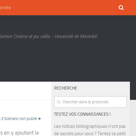
oindre
Section Cinéma et jeu vidéo - Université de Montréal
RECHERCHE
TESTEZ VOS CONNAISSANCES !
5.3 Scénario non publié
►
Les notices bibliographiques n’ont pas
s en y ajoutant la
de secrets pour vous ? Tentez ce petit