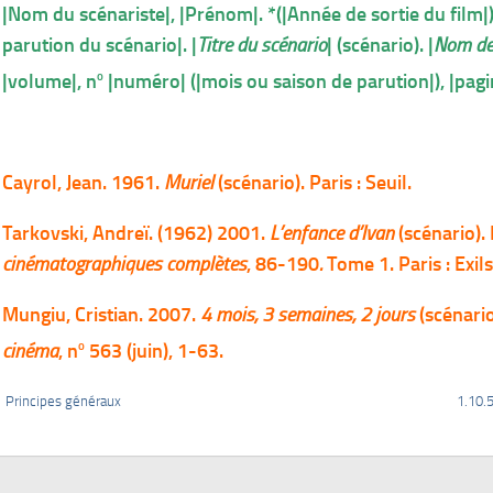
|Nom du scénariste|, |Prénom|. *(|Année de sortie du film|
parution du scénario|. |
Titre du scénario
| (scénario). |
Nom de 
o
|volume|, n
|numéro| (|mois ou saison de parution|), |pagi
Cayrol, Jean. 1961.
Muriel
(scénario). Paris : Seuil.
Tarkovski, Andreï. (1962) 2001.
L’enfance d’Ivan
(scénario).
cinématographiques complètes
, 86-190
.
Tome 1. Paris : Exils
Mungiu, Cristian. 2007.
4 mois, 3 semaines, 2 jours
(scénari
o
cinéma
, n
563 (juin), 1-63.
1 Principes généraux
1.10.