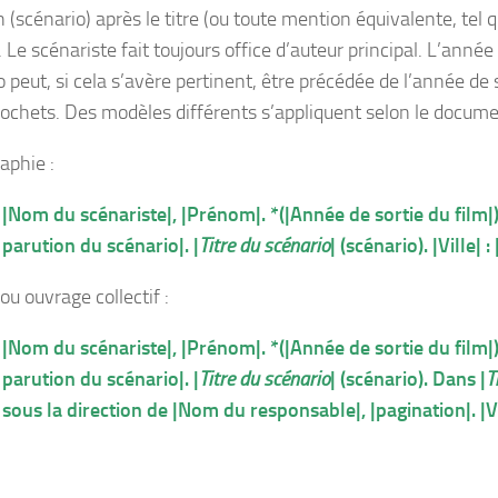
(scénario) après le titre (ou toute mention équivalente, tel q
 Le scénariste fait toujours office d’auteur principal. L’année
 peut, si cela s’avère pertinent, être précédée de l’année de 
rochets. Des modèles différents s’appliquent selon le docume
phie :
|Nom du scénariste|, |Prénom|. *(|Année de sortie du film|
parution du scénario|. |
Titre du scénario
| (scénario). |Ville| :
ou ouvrage collectif :
|Nom du scénariste|, |Prénom|. *(|Année de sortie du film|
parution du scénario|. |
Titre du scénario
| (scénario). Dans |
T
sous la direction de |Nom du responsable|, |pagination|. |Vil