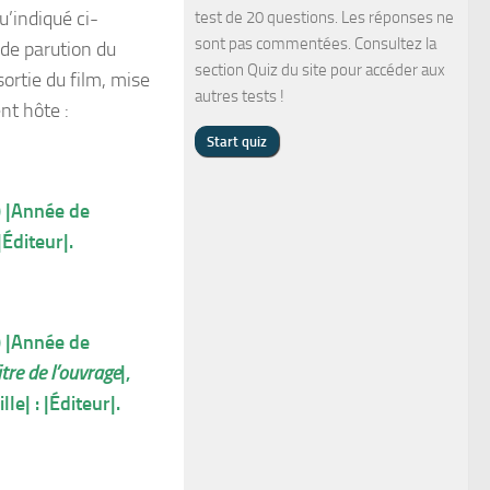
u’indiqué ci-
test de 20 questions. Les réponses ne
sont pas commentées. Consultez la
 de parution du
section Quiz du site pour accéder aux
sortie du film, mise
autres tests !
nt hôte :
) |Année de
 |Éditeur|.
) |Année de
itre de l’ouvrage
|,
le| : |Éditeur|.