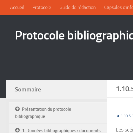
Accueil
Protocole
Guide de rédaction
Capsules d’inf
Protocole bibliographi
1.10.
Sommaire
Présentation du protocole
bibliographique
◄
1.10.5.
Les scén
1. Données bibliographiques : documents