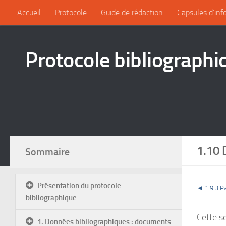
Accueil
Protocole
Guide de rédaction
Capsules d’inf
Protocole bibliographi
1.10 
Sommaire
Présentation du protocole
◄ 1.9.3 P
bibliographique
Cette s
1. Données bibliographiques : documents