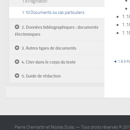
1.9 Pagination
1.10 Documents ou cas particuliers
1.1
1.1
2. Données bibliographiques : documents
1.1
électroniques
3. Autres types de documents
◄ 1.9.3 P
4. Citer dans le corps du texte
5. Guide de rédaction
Pierre Chemartin et Nicolas Dulac — Tous droits réservés © 20