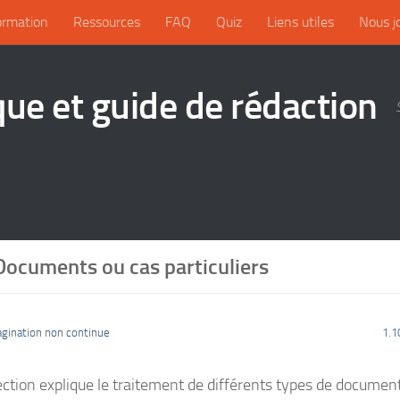
ormation
Ressources
FAQ
Quiz
Liens utiles
Nous j
que et guide de rédaction
Documents ou cas particuliers
agination non continue
1.1
ection explique le traitement de différents types de document