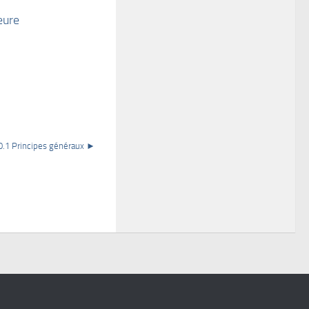
eure
0.1 Principes généraux ►