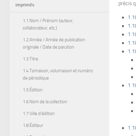
précis 
imprimés
1.1
1.1 Nom / Prénom (auteur,
1.1
collaborateur, etc.)
1.1
1.2 Année / Année de publication
1.1
originale / Date de parution
1.1
1.3 Titre
1.4 Tomaison, volumaison et numéro
de périodique
1.1
1.5 Édition
1.6 Nom de la collection
1.7 Ville d’édition
1.8 Éditeur
1.1