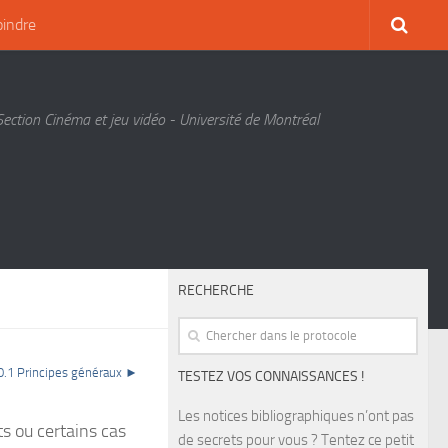
oindre
Section Cinéma et jeu vidéo - Université de Montréal
RECHERCHE
0.1 Principes généraux ►
TESTEZ VOS CONNAISSANCES !
Les notices bibliographiques n’ont pas
s ou certains cas
de secrets pour vous ? Tentez ce petit