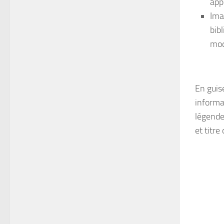
app
Ima
bibl
mod
En guis
informa
légendes
et titre