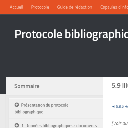
Accueil
Protocole
Guide de rédaction
Capsules d’inf
Protocole bibliographi
5.9 I
Sommaire
Présentation du protocole
◄ 5.8.5 H
bibliographique
[Voir au
1. Données bibliographiques : documents