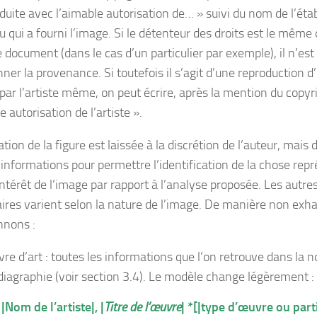
duite avec l’aimable autorisation de… » suivi du nom de l’ét
du qui a fourni l’image. Si le détenteur des droits est le même 
e document (dans le cas d’un particulier par exemple), il n’es
ner la provenance. Si toutefois il s’agit d’une reproduction d
 par l’artiste même, on peut écrire, après la mention du copyr
e autorisation de l’artiste ».
ation de la figure est laissée à la discrétion de l’auteur, mais 
’informations pour permettre l’identification de la chose rep
’intérêt de l’image par rapport à l’analyse proposée. Les autr
ires varient selon la nature de l’image. De manière non exha
nnons :
re d’art : toutes les informations que l’on retrouve dans la n
iagraphie (voir section 3.4). Le modèle change légèrement :
|Nom de l’artiste|, |
Titre de l’œuvre
| *[|type d’œuvre ou parti