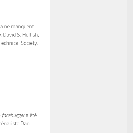
éma ne manquent
a
. David S. Hulfish,
Technical Society.
e
facehugger
a été
scénariste Dan