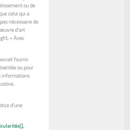
ablissement ou de
que celui qui a
t pas nécessaire de
’œuvre d’art
ight, « Avec
devrait fournir
résentée ou pour
es informations
ustive,
otice d’une
cularités|],