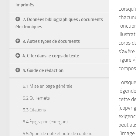
imprimés
Lorsqu’
chacune 
2. Données bibliographiques : documents
fonction
électroniques
illustr
3. Autres types de documents
corps du
s’avère 
4. Citer dans le corps du texte
figure 
composi
5. Guide de rédaction
Lorsque 
5.1 Mise en page générale
légende
5.2 Guillemets
cette de
(copyrig
5.3 Citations
exigenc
5.4 Épigraphe (exergue)
peut au
l’image 
5.5 Appel de note et note de contenu