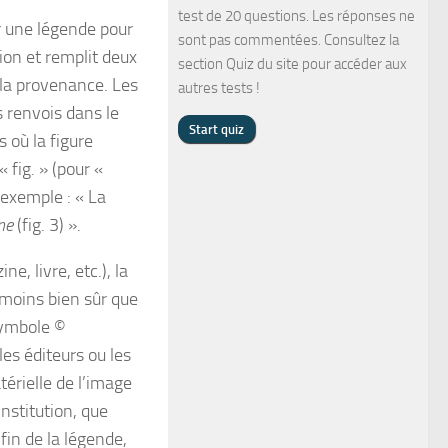
test de 20 questions. Les réponses ne
er une légende pour
sont pas commentées. Consultez la
ion et remplit deux
section Quiz du site pour accéder aux
r la provenance. Les
autres tests !
 renvois dans le
s où la figure
 fig. » (pour «
 exemple : « La
ne
(fig. 3) ».
e, livre, etc.), la
 moins bien sûr que
 symbole ©
les éditeurs ou les
érielle de l’image
nstitution, que
 fin de la légende,