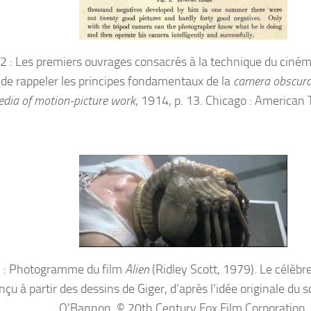
 2 : Les premiers ouvrages consacrés à la technique du cin
 de rappeler les principes fondamentaux de la
camera obscur
edia of motion-picture work
, 1914, p. 13. Chicago : American 
3 : Photogramme du film
Alien
(Ridley Scott, 1979). Le célèbr
nçu à partir des dessins de Giger, d’après l’idée originale du 
O’Bannon. © 20th Century Fox Film Corporation.