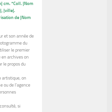
n| cm. *Coll. |Nom
 |ville|.
risation de |Nom
eur et son année de
Photogramme du
iliser le premier
é en archives on
r le propos du
 artistique, on
e ou de l’agence
 personnes
 consulté, si