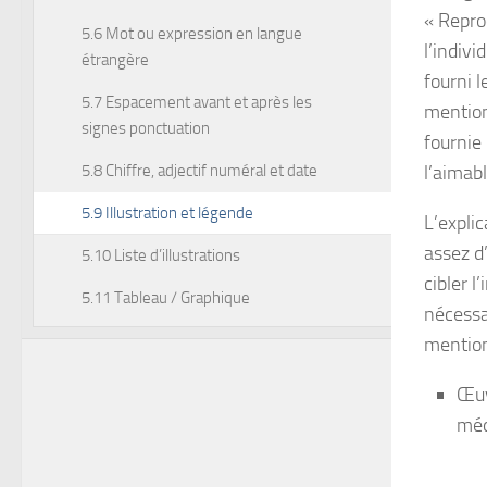
« Repro
5.6 Mot ou expression en langue
l’indivi
étrangère
fourni l
5.7 Espacement avant et après les
mention
signes ponctuation
fournie
5.8 Chiffre, adjectif numéral et date
l’aimabl
5.9 Illustration et légende
L’explic
assez d
5.10 Liste d’illustrations
cibler l
5.11 Tableau / Graphique
nécessa
mentio
Œuv
méd