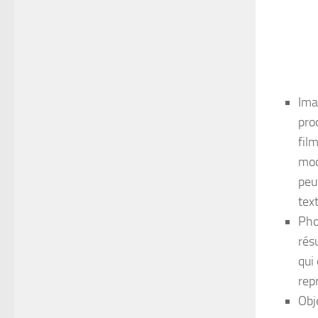
Ima
pro
fil
mod
peu
tex
Pho
rés
qui
rep
Obje