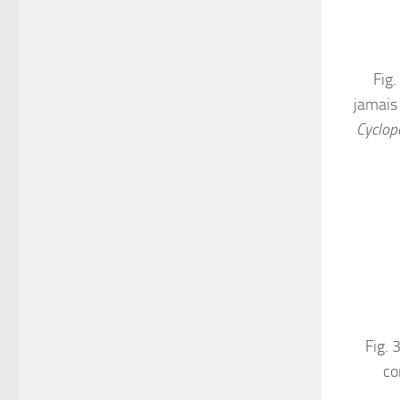
Fig.
jamais
Cyclop
Fig. 
co