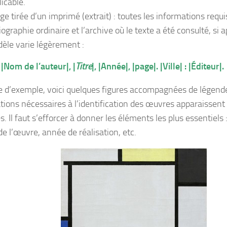
licable.
ge tirée d’un imprimé (extrait) : toutes les informations requ
iographie ordinaire et l’archive où le texte a été consulté, si a
èle varie légèrement :
|Nom de l’auteur|, |
Titre
|, |Année|, |page|. |Ville| : |Éditeur|.
e d’exemple, voici quelques figures accompagnées de légende
tions nécessaires à l’identification des œuvres apparaissent
. Il faut s’efforcer à donner les éléments les plus essentiels 
 de l’œuvre, année de réalisation, etc.