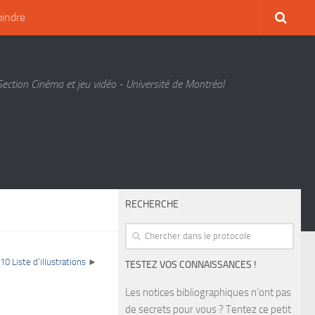
oindre
Section Cinéma et jeu vidéo - Université de Montréal
RECHERCHE
.10 Liste d’illustrations
►
TESTEZ VOS CONNAISSANCES !
Les notices bibliographiques n’ont pas
de secrets pour vous ? Tentez ce petit