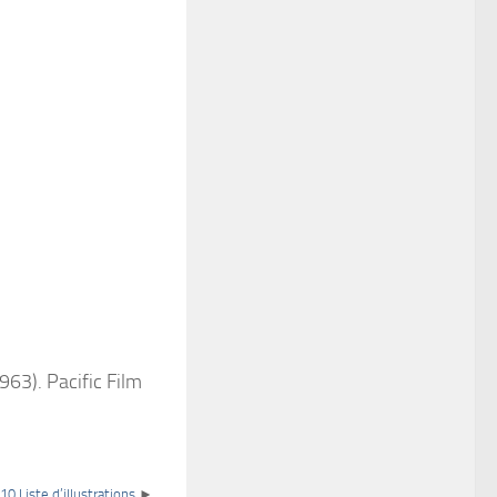
963). Pacific Film
.10 Liste d’illustrations
►