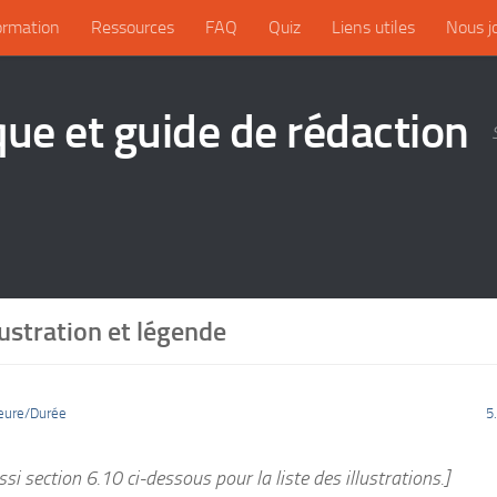
ormation
Ressources
FAQ
Quiz
Liens utiles
Nous j
que et guide de rédaction
llustration et légende
eure/Durée
5
ssi section 6.10 ci-dessous pour la liste des illustrations.]