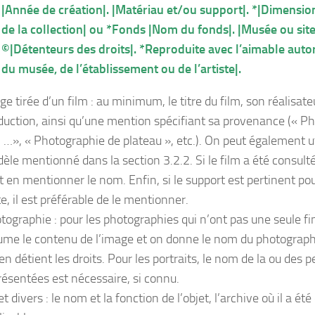
|Année de création|. |Matériau et/ou support|. *|Dimensio
de la collection| ou *Fonds |Nom du fonds|. |Musée ou site|,
©|Détenteurs des droits|. *Reproduite avec l’aimable auto
du musée, de l’établissement ou de l’artiste|.
ge tirée d’un film : au minimum, le titre du film, son réalisat
duction, ainsi qu’une mention spécifiant sa provenance (« 
m …», « Photographie de plateau », etc.). On peut également ut
èle mentionné dans la section 3.2.2. Si le film a été consult
t en mentionner le nom. Enfin, si le support est pertinent pou
te, il est préférable de le mentionner.
tographie : pour les photographies qui n’ont pas une seule fin
ume le contenu de l’image et on donne le nom du photograph
 en détient les droits. Pour les portraits, le nom de la ou des
résentées est nécessaire, si connu.
t divers : le nom et la fonction de l’objet, l’archive où il a été