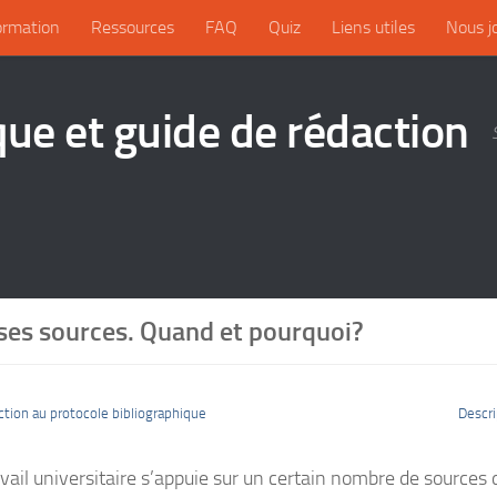
ormation
Ressources
FAQ
Quiz
Liens utiles
Nous j
que et guide de rédaction
 ses sources. Quand et pourquoi?
tion au protocole bibliographique
Descri
avail universitaire s’appuie sur un certain nombre de sources