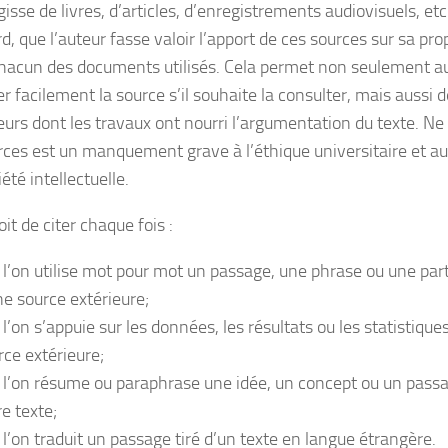
agisse de livres, d’articles, d’enregistrements audiovisuels, etc.
d, que l’auteur fasse valoir l’apport de ces sources sur sa pro
chacun des documents utilisés. Cela permet non seulement au
r facilement la source s’il souhaite la consulter, mais aussi 
eurs dont les travaux ont nourri l’argumentation du texte. N
rces est un manquement grave à l’éthique universitaire et 
iété intellectuelle.
it de citer chaque fois :
 l’on utilise mot pour mot un passage, une phrase ou une par
ne source extérieure;
 l’on s’appuie sur les données, les résultats ou les statistiqu
rce extérieure;
 l’on résume ou paraphrase une idée, un concept ou un pass
re texte;
 l’on traduit un passage tiré d’un texte en langue étrangère.