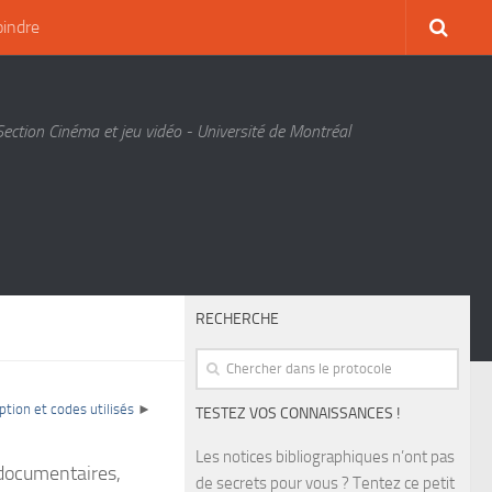
oindre
Section Cinéma et jeu vidéo - Université de Montréal
RECHERCHE
ption et codes utilisés
►
TESTEZ VOS CONNAISSANCES !
Les notices bibliographiques n’ont pas
 documentaires,
de secrets pour vous ? Tentez ce petit