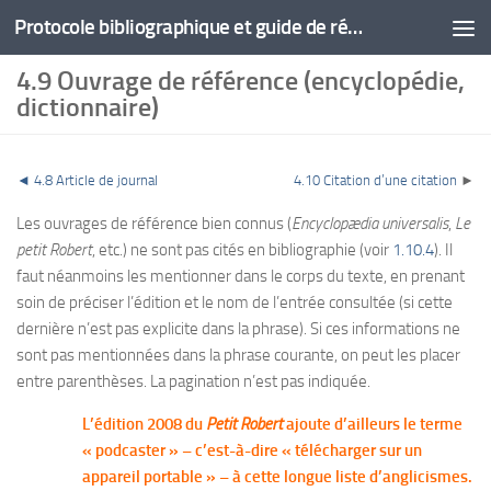
Protocole bibliographique et guide de rédaction
4.9 Ouvrage de référence (encyclopédie,
dictionnaire)
◄
4.8 Article de journal
4.10 Citation d’une citation
►
Les ouvrages de référence bien connus (
Encyclopædia universalis
,
Le
petit Robert
, etc.) ne sont pas cités en bibliographie (voir
1.10.4
). Il
faut néanmoins les mentionner dans le corps du texte, en prenant
soin de préciser l’édition et le nom de l’entrée consultée (si cette
dernière n’est pas explicite dans la phrase). Si ces informations ne
sont pas mentionnées dans la phrase courante, on peut les placer
entre parenthèses. La pagination n’est pas indiquée.
L’édition 2008 du
Petit Robert
ajoute d’ailleurs le terme
« podcaster » – c’est-à-dire « télécharger sur un
appareil portable » – à cette longue liste d’anglicismes.