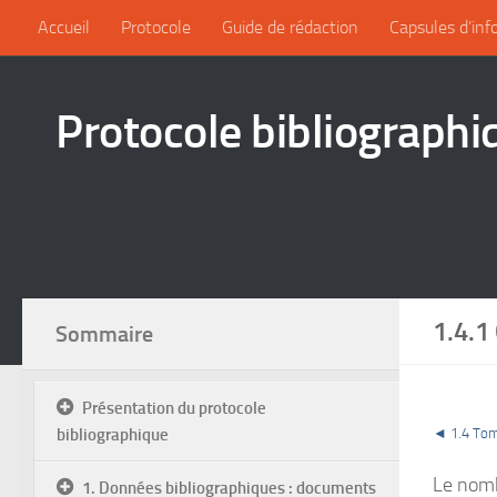
Accueil
Protocole
Guide de rédaction
Capsules d’inf
Protocole bibliographi
1.4.1
Sommaire
Présentation du protocole
bibliographique
◄ 1.4 Tom
Le nombr
1. Données bibliographiques : documents