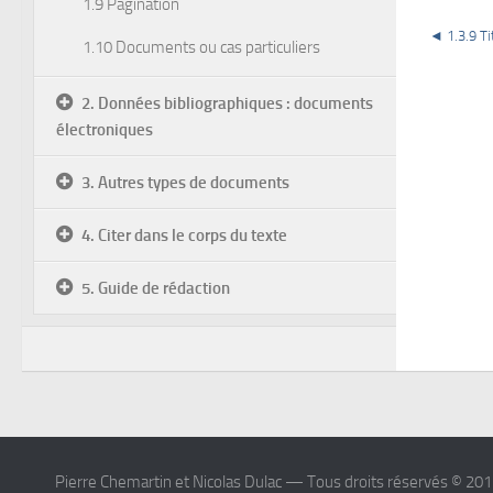
1.9 Pagination
◄ 1.3.9 T
1.10 Documents ou cas particuliers
2. Données bibliographiques : documents
électroniques
3. Autres types de documents
4. Citer dans le corps du texte
5. Guide de rédaction
Pierre Chemartin et Nicolas Dulac — Tous droits réservés © 20