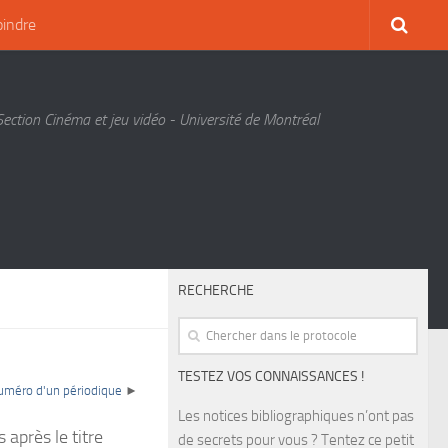
oindre
Section Cinéma et jeu vidéo - Université de Montréal
RECHERCHE
TESTEZ VOS CONNAISSANCES !
uméro d'un périodique
►
Les notices bibliographiques n’ont pas
 après le titre
de secrets pour vous ? Tentez ce petit