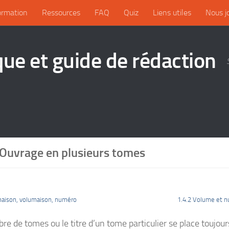
ormation
Ressources
FAQ
Quiz
Liens utiles
Nous j
que et guide de rédaction
 Ouvrage en plusieurs tomes
aison, volumaison, numéro
1.4.2 Volume et n
e de tomes ou le titre d’un tome particulier se place toujours