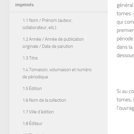
général
imprimés
tomes –
1.1 Nom / Prénom (auteur,
qui com
collaborateur, etc.)
premier
période 
1.2 Année / Année de publication
originale / Date de parution
dans la 
dessous
1.3 Titre
1.4 Tomaison, volumaison et numéro
de périodique
1.5 Édition
Si au c
tomes, i
1.6 Nom de la collection
l’ouvrag
1.7 Ville d’édition
1.8 Éditeur