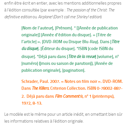
enfin être écrit en entier, avec les mentions additionnelles propres
à l’édition consultée (par exemple :
The passion of the Christ: The
definitive edition
ou
Airplane! (Don’t call me Shirley! edition
)
|Nom de l’auteur|, |Prénom|. * [|Année de publication
originale|] |Année d’édition du disque|. « |Titre de
l’article| ». |DVD-ROM ou Disque Blu-Ray|. Dans |
Titre
du disque
|. |Éditeur du disque|. *ISBN |code ISBN du
o
disque|. *Déjà paru dans |
Titre de la revue
| |volume|, n
|numéro| (|mois ou saison de parution|), |Année de
publication originale|, |pagination|.
Schrader, Paul. 2007. « Notes on film noir ». DVD-ROM.
Dans
The Killers.
Criterion Collection. ISBN 0-78002-887-
o
2.
Déjà paru dans
Film Comment
8, n
1 (printemps),
1972, 8-13.
Le modèle est le même pour un article inédit, en omettant bien sûr
les informations relatives à l’édition originale.