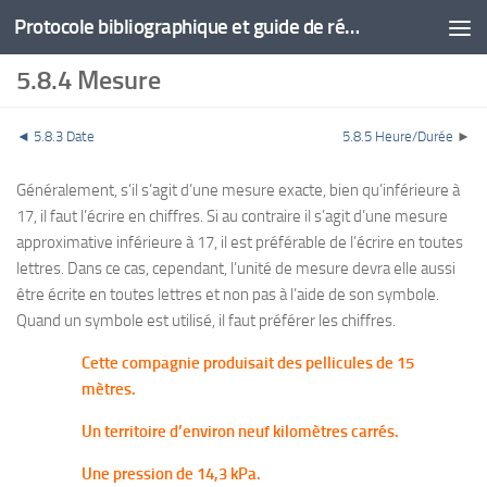
Protocole bibliographique et guide de rédaction
5.8.4 Mesure
◄
5.8.3 Date
5.8.5 Heure/Durée
►
Généralement, s’il s’agit d’une mesure exacte, bien qu’inférieure à
17, il faut l’écrire en chiffres. Si au contraire il s’agit d’une mesure
approximative inférieure à 17, il est préférable de l’écrire en toutes
lettres. Dans ce cas, cependant, l’unité de mesure devra elle aussi
être écrite en toutes lettres et non pas à l’aide de son symbole.
Quand un symbole est utilisé, il faut préférer les chiffres.
Cette compagnie produisait des pellicules de 15
mètres.
Un territoire d’environ neuf kilomètres carrés.
Une pression de 14,3 kPa.