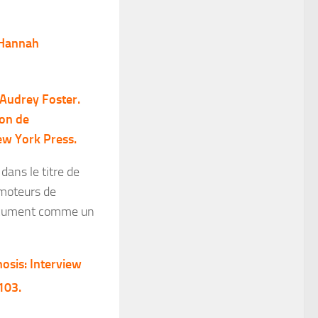
 Hannah
Audrey Foster.
ion de
New York Press.
dans le titre de
s moteurs de
 document comme un
osis: Interview
103.