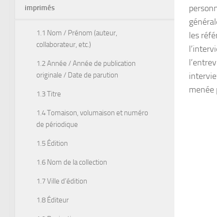
personn
imprimés
général
1.1 Nom / Prénom (auteur,
les réfé
collaborateur, etc.)
l’inter
l’entre
1.2 Année / Année de publication
originale / Date de parution
intervi
menée p
1.3 Titre
1.4 Tomaison, volumaison et numéro
de périodique
1.5 Édition
1.6 Nom de la collection
1.7 Ville d’édition
1.8 Éditeur