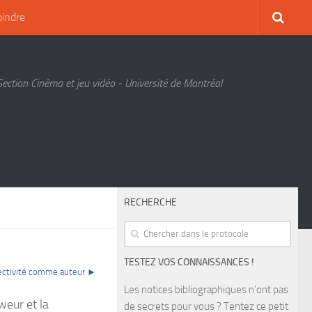
oindre
Section Cinéma et jeu vidéo - Université de Montréal
RECHERCHE
TESTEZ VOS CONNAISSANCES !
lectivité comme auteur ►
Les notices bibliographiques n’ont pas
weur et la
de secrets pour vous ? Tentez ce petit