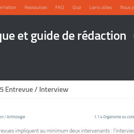
ormation
Ressources
FAQ
Quiz
Liens utiles
Nous j
que et guide de rédaction
.5 Entrevue / Interview
on / Anthologie
1.1.4 Organisme ou col
revues impliquent au minimum deux intervenants : l’intervie