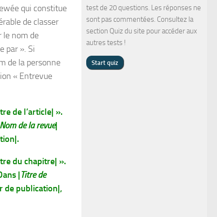
ewée qui constitue
test de 20 questions. Les réponses ne
sont pas commentées. Consultez la
érable de classer
section Quiz du site pour accéder aux
er le nom de
autres tests !
 par ». Si
om de la personne
ion « Entrevue
e de l’article| ».
Nom de la revue
|
tion|.
re du chapitre| ».
Dans |
Titre de
r de publication|,