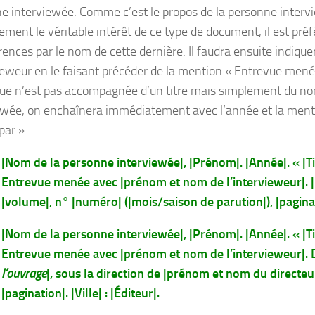
e interviewée. Comme c’est le propos de la personne intervi
ement le véritable intérêt de ce type de document, il est préf
rences par le nom de cette dernière. Il faudra ensuite indiqu
vieweur en le faisant précéder de la mention « Entrevue menée
vue n’est pas accompagnée d’un titre mais simplement du n
ewée, on enchaînera immédiatement avec l’année et la ment
ar ».
|Nom de la personne interviewée|, |Prénom|. |Année|. « |Titr
Entrevue menée avec |prénom et nom de l’intervieweur|. |
|volume|, n° |numéro| (|mois/saison de parution|), |pagina
|Nom de la personne interviewée|, |Prénom|. |Année|. « |Tit
Entrevue menée avec |prénom et nom de l’intervieweur|. 
l’ouvrage
|, sous la direction de |prénom et nom du directeu
|pagination|. |Ville| : |Éditeur|.