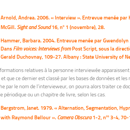
Arnold, Andrea. 2006.
« Interview »
.
Entrevue menée par
o
McGill.
Sight and Sound
16
,
n
1 (novembre), 28.
Hammer, Barbara. 2004. Entrevue menée par Gwendolyn 
Dans
Film voices: Interviews from
Post Script, sous la direct
Gerald
Duchovnay, 109-27.
Albany : State University of 
informations relatives à la personne interviewée apparaissent 
e, et que ce dernier est classé par les bases de données et le
he par le nom de l’intervieweur, on pourra alors traiter ce
de périodique ou un chapitre de livre, selon les cas.
Bergstrom, Janet. 1979. « Alternation, Segmentation, Hypn
os
with Raymond Bellour ».
Camera Obscura
1-2, n
3-4, 70-