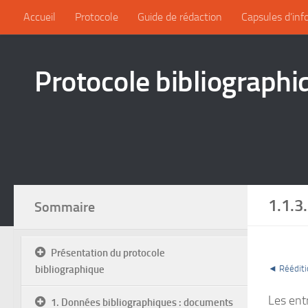
Accueil
Protocole
Guide de rédaction
Capsules d’inf
Protocole bibliographi
1.1.3
Sommaire
Présentation du protocole
bibliographique
◄ Rééditi
Les ent
1. Données bibliographiques : documents