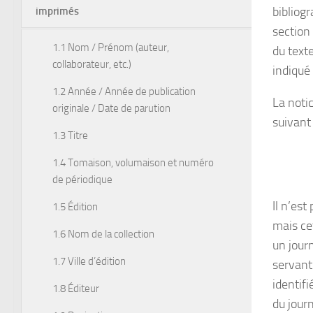
bibliogr
imprimés
section
1.1 Nom / Prénom (auteur,
du texte
collaborateur, etc.)
indiqué
1.2 Année / Année de publication
La notic
originale / Date de parution
suivant
1.3 Titre
1.4 Tomaison, volumaison et numéro
de périodique
Il n’es
1.5 Édition
mais ce
1.6 Nom de la collection
un journ
1.7 Ville d’édition
servant 
identifi
1.8 Éditeur
du journ