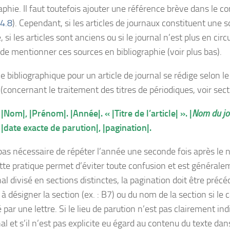
aphie. Il faut toutefois ajouter une référence brève dans le co
4.8
). Cependant, si les articles de journaux constituent une 
, si les articles sont anciens ou si le journal n’est plus en circul
 de mentionner ces sources en bibliographie (voir plus bas).
e bibliographique pour un article de journal se rédige selon l
 (concernant le traitement des titres de périodiques, voir sec
|Nom|, |Prénom|. |Année|. « |Titre de l’article| ». |
Nom du jo
|date exacte de parution|, |pagination|.
t pas nécessaire de répéter l’année une seconde fois après le 
tte pratique permet d’éviter toute confusion et est généralem
al divisé en sections distinctes, la pagination doit être précéd
à désigner la section (ex. : B7) ou du nom de la section si le 
é par une lettre. Si le lieu de parution n’est pas clairement i
al et s’il n’est pas explicite eu égard au contenu du texte dans