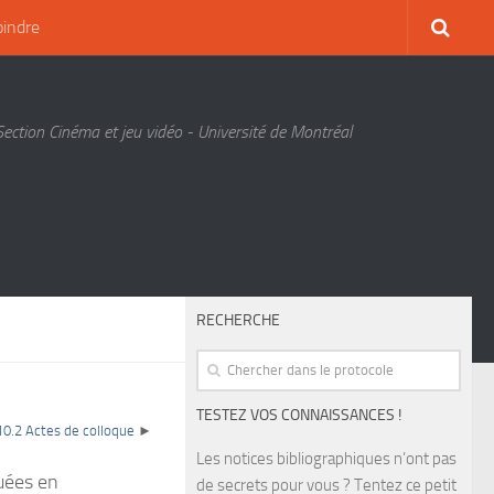
oindre
Section Cinéma et jeu vidéo - Université de Montréal
RECHERCHE
TESTEZ VOS CONNAISSANCES !
10.2 Actes de colloque
►
Les notices bibliographiques n’ont pas
quées en
de secrets pour vous ? Tentez ce petit