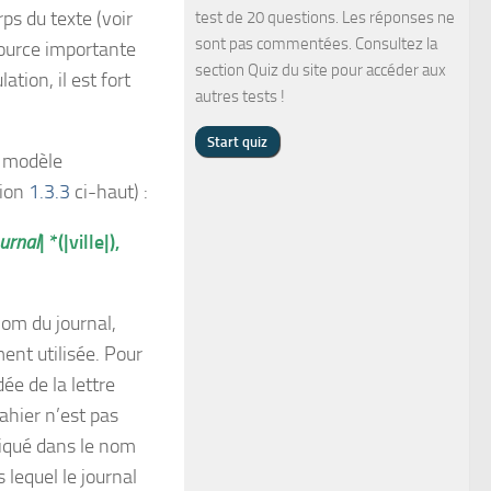
rps du texte (voir
test de 20 questions. Les réponses ne
sont pas commentées. Consultez la
source importante
section Quiz du site pour accéder aux
ation, il est fort
autres tests !
e modèle
tion
1.3.3
ci-haut) :
urnal
| *(|ville|),
nom du journal,
ent utilisée. Pour
ée de la lettre
cahier n’est pas
ndiqué dans le nom
 lequel le journal