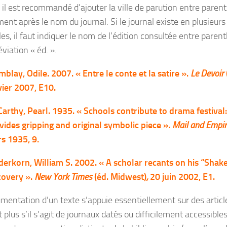
, il est recommandé d’ajouter la ville de parution entre paren
ent après le nom du journal. Si le journal existe en plusieurs
les, il faut indiquer le nom de l’édition consultée entre pare
éviation « éd. ».
mblay, Odile. 2007. « Entre le conte et la satire ».
Le Devoir
vier 2007, E10.
arthy, Pearl. 1935. « Schools contribute to drama festiva
vides gripping and original symbolic piece ».
Mail and Empi
s 1935, 9.
derkorn, William S. 2002. « A scholar recants on his “Shak
covery ».
New York Times
(éd. Midwest)
,
20 juin 2002, E1.
gumentation d’un texte s’appuie essentiellement sur des articl
 plus s’il s’agit de journaux datés ou difficilement accessibles