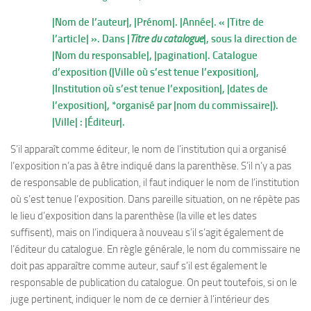
|Nom de l’auteur|, |Prénom|. |Année|. « |Titre de
l’article| ». Dans |
Titre du catalogue
|, sous la direction de
|Nom du responsable|, |pagination|. Catalogue
d’exposition (|Ville où s’est tenue l’exposition|,
|Institution où s’est tenue l’exposition|, |dates de
l’exposition|, *organisé par |nom du commissaire|).
|Ville| : |Éditeur|.
S’il apparaît comme éditeur, le nom de l’institution qui a organisé
l’exposition n’a pas à être indiqué dans la parenthèse. S’il n’y a pas
de responsable de publication, il faut indiquer le nom de l’institution
où s’est tenue l’exposition. Dans pareille situation, on ne répète pas
le lieu d’exposition dans la parenthèse (la ville et les dates
suffisent), mais on l’indiquera à nouveau s’il s’agit également de
l’éditeur du catalogue. En règle générale, le nom du commissaire ne
doit pas apparaître comme auteur, sauf s’il est également le
responsable de publication du catalogue. On peut toutefois, si on le
juge pertinent, indiquer le nom de ce dernier à l’intérieur des