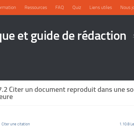
ormation
Ressources
FAQ
Quiz
Liens utiles
Nous j
que et guide de rédaction
7.2 Citer un document reproduit dans une s
ieure
1 Citer une citation
1.10.8 L