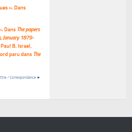
ues ». Dans
 ». Dans
The papers
k, January 1879-
Paul B. Israel,
abord paru dans
The
ettre / Correspondance ►