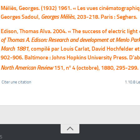
Méliès, Georges. (1932) 1961. « Les vues cinématographiq
Georges Sadoul,
Georges Méliès
, 203-218. Paris : Seghers.
Edison, Thomas Alva. 2004. « The success of electric light
of Thomas A. Edison: Research and development at Menlo Par
March 1881
, compilé par Louis Carlat, David Hochfelder et 
902-906. Baltimore : Johns Hopkins University Press. D’
o
North American Review
151, n
4 (octobre), 1880, 295-299.
1 Citer une citation
1.10.8 L
15