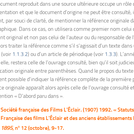
ocument reproduit dans une source ultérieure occupe un rôle 
entation et que le document d’origine ne peut être consulté, i
t, par souci de clarté, de mentionner la référence originale d
raphique. Dans ce cas, on utilisera comme premier nom celui d
t original et non pas celui de l’auteur ou du responsable de 
alors traiter la référence comme s’il s’agissait d’un texte dan
f (voir
1.1.3.2
) ou d’un article de périodique (voir
1.3.3
). L’ann
elle, restera celle de l’ouvrage consulté, bien qu’il soit judici
cation originale entre parenthèses. Quand le propos du texte l’
nt possible d’indiquer la référence complète de la première p
e originale apparaît alors après celle de l’ouvrage consulté e
ention « D’abord paru dans ».
Société française des Films L’Éclair. (1907) 1992. « Statuts
Française des films L’Éclair et des anciens établissements
o
1895
, n
12 (octobre), 9-17.