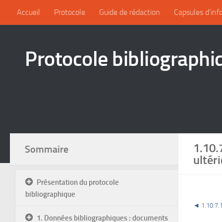
Accueil
Protocole
Guide de rédaction
Capsules d’inf
Protocole bibliographi
1.10.
Sommaire
ultér
Présentation du protocole
bibliographique
◄
1.10.7.
1. Données bibliographiques : documents