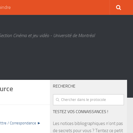
oindre
Section Cinéma et jeu vidéo - Université de Montréal
RECHERCHE
ource
TESTEZ VOS CONNAISSANCES !
ettre / Correspondance ►
Les notices bibliographiques n’ont pas
de secrets pour vous ? Tentez ce petit