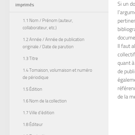
Si un d
imprimés
l’argum
pertinen
1.1 Nom / Prénom (auteur,
collaborateur, etc.)
bibliog
documen
1.2 Année / Année de publication
Il faut 
originale / Date de parution
collecti
1.3 Titre
quant à 
1.4 Tomaison, volumaison et numéro
de publi
de périodique
égaleme
référenc
1.5 Édition
de la m
1.6 Nom de la collection
1.7 Ville d’édition
1.8 Éditeur