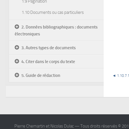
1.9 Pagination
1.10 Documents ou cas particuliers
2. Données bibliographiques : documents
électroniques
3. Autres types de documents
4. Citer dans le corps du texte
5. Guide de rédaction
◄
1.10.7.
Pierre Chemartin et Nicolas Dulac — Tous droits réservés © 20