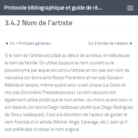
Protocole bibliographique et guide de rédaction
3.4.2 Nom de l’artiste
◄
3.4.1 Principes généraux
3.4.3 Année de création
►
Si le nom de l’artiste est placé au début de la notice, on débute par
le nom de famille. On utilise toujours le nom courant ou le
pseudonyme par lequel est connu l’artiste et non pas son nom de
naissance (on écrira ainsi Rosso Fiorentino et non pas Giovanni
Battista di Iacopo), même quand celui-ci est unique (Le Greco et
non pas Dominikos Theotokopoulos). Le nom raccourci est
également utilisé plutôt que le nom entier, du moins quand celui-ci
est répandu (on écrira Diego Velázquez plutôt que Diego Rodríguez
de Silva y Velázquez). Il est à la discrétion de l’auteur de garder le
nom francisé d’un artiste (Michel-Ange, Caravage, etc.), bien qu’il
soit préférable d’utiliser le nom original.