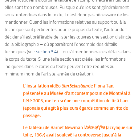
peuvent souvent alourdir le texte et en compromettre la fluidité si
elles sont trop nombreuses. Puisque qu’elles sont généralement
sous-entendues dans le texte, il n’est donc pas nécessaire de les
mentionner. Quand les informations relatives au support ou à la
technique sont pertinentes pour le propos du texte, l’auteur doit
décider s’il est préférable de lister les œuvres une section distincte
de la bibliographie – où apparaîtront l’ensemble des détails
techniques (voir
section 3.4
) – ou s’il mentionnera ces détails dans
le corps du texte. Si une telle section est créée, les informations
indiquées dans le corps du texte peuvent être réduites au
minimum (nom de l’artiste, année de création).
L’installation vidéo
San Sebastian
de Fiona Tan,
présentée au Musée d’art contemporain de Montréal à
l’été 2005, met en scène une compétition de tir à l’arc
japonais qui agit à plusieurs égards comme un rite de
passage.
Le tableau de Barnet Newman
Voice of fire
(acrylique sur
toile, 1967) avait soulevé la controverse jusqu’à la