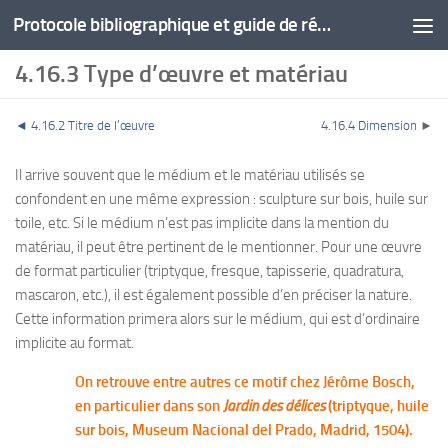
Protocole bibliographique et guide de rédaction
4.16.3 Type d’œuvre et matériau
◄
4.16.2 Titre de l’œuvre
4.16.4 Dimension
►
Il arrive souvent que le médium et le matériau utilisés se
confondent en une même expression : sculpture sur bois, huile sur
toile, etc. Si le médium n’est pas implicite dans la mention du
matériau, il peut être pertinent de le mentionner. Pour une œuvre
de format particulier (triptyque, fresque, tapisserie, quadratura,
mascaron, etc.), il est également possible d’en préciser la nature.
Cette information primera alors sur le médium, qui est d’ordinaire
implicite au format.
On retrouve entre autres ce motif chez Jérôme Bosch,
en particulier dans son
Jardin des délices
(triptyque, huile
sur bois, Museum Nacional del Prado, Madrid, 1504).