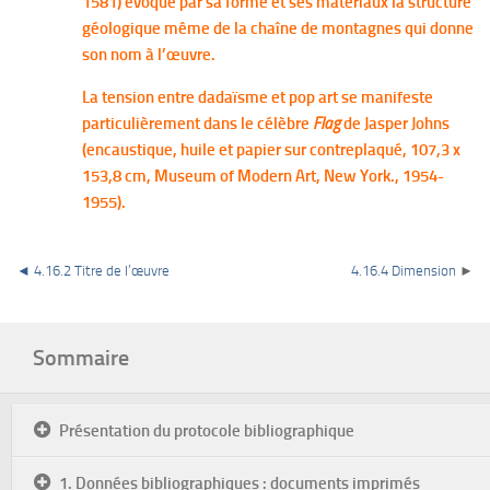
1581) évoque par sa forme et ses matériaux la structure
géologique même de la chaîne de montagnes qui donne
son nom à l’œuvre.
La tension entre dadaïsme et pop art se manifeste
particulièrement dans le célèbre
Flag
de Jasper Johns
(encaustique, huile et papier sur contreplaqué, 107,3 x
153,8 cm, Museum of Modern Art, New York., 1954-
1955).
◄
4.16.2 Titre de l’œuvre
4.16.4 Dimension
►
Sommaire
Présentation du protocole bibliographique
1. Données bibliographiques : documents imprimés