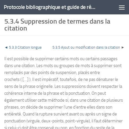
Protocole bibliographique et guide de rédaction
5.3.4 Suppression de termes dans la
citation
◄
5.3.3 Citation longue
5.3.5 Ajout ou modification dans la citation
►
Il est possible de supprimer certains mots ou certains passages
dans une citation. Les mots ou groupes de mots à supprimer sont
remplacés par des points de suspension, placés entre
crochets ( […] ). Il est impératif, toutefois, de ne pas dénaturer le
sens de la phrase originelle. Les suppressions doivent respecter la
cohérence interne de la phrase et la ponctuation. On peut
également utiliser cette méthode si, dans une citation de plusieurs
phrases, on décide de supprimer l’une d’entre elles dans son
entièreté. Quand la rupture survient avant ou après un signe de
ponctuation (virgule, deux-points, point-virgule), il faut déterminer
si celui-ci doit être conservé ou non, en fonction du reste de la