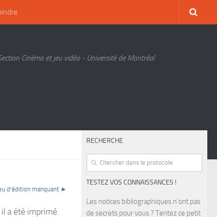
oindre
Section Cinéma et jeu vidéo - Université de Montréal
RECHERCHE
TESTEZ VOS CONNAISSANCES !
ieu d'édition manquant
►
Les notices bibliographiques n’ont pas
 il a été imprimé.
de secrets pour vous ? Tentez ce petit