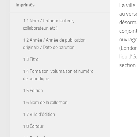
La ville
imprimés
au verso
1.1 Nom / Prénom (auteur,
désormai
collaborateur, etc.)
conjoin
ouvrage 
1.2 Année / Année de publication
originale / Date de parution
(London 
lieu d’é
1.3 Titre
section
1.4 Tomaison, volumaison et numéro
de périodique
1.5 Édition
1.6 Nom de la collection
1.7 Ville d’édition
1.8 Éditeur