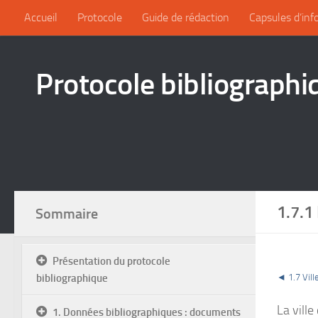
Accueil
Protocole
Guide de rédaction
Capsules d’inf
Protocole bibliographi
1.7.1
Sommaire
Présentation du protocole
bibliographique
◄ 1.7 Vill
La ville
1. Données bibliographiques : documents