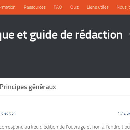
ormation
Ressources
FAQ
Quiz
Liens utiles
Nous j
que et guide de rédaction
 Principes généraux
e d’édition
1.7.2 L
 correspond au lieu d’édition de l’ouvrage et non à l’endroit où